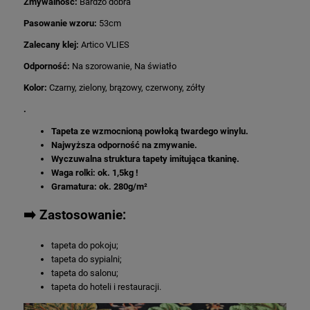
Zmywalność:
Bardzo dobra
Pasowanie wzoru:
53cm
Zalecany klej:
Artico VLIES
Odporność:
Na szorowanie, Na światło
Kolor:
Czarny, zielony, brązowy, czerwony, zółty
.
Tapeta ze wzmocnioną powłoką twardego winylu.
Najwyższa odporność na zmywanie.
Wyczuwalna struktura tapety imitująca tkaninę.
Waga rolki: ok. 1,5kg !
Gramatura: ok. 280g/m²
➡️
Zastosowanie:
tapeta do pokoju;
tapeta do sypialni;
tapeta do salonu;
tapeta do hoteli i restauracji.