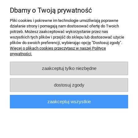
Pomoc
Dbamy o Twoją prywatność
Zakupy
Pliki cookies i pokrewne im technologie umożliwiają poprawne
działanie strony i pomagają nam dostosować ofertę do Twoich
potrzeb. Możesz zaakceptować wykorzystanie przez nas
Informacje
wszystkich tych plików i przejść do sklepu lub dostosować użycie
plików do swoich preferencji, wybierając opcję "Dostosuj zgody".
Więcej o plikach cookies przeczytasz w naszej Polityce
F.P.H.U. Tap-Pol Patryk Majewski
| ul. Budowlana 1, 87-200
prywatności.
Wąbrzeźno, woj. kujawsko-pomorskie | telefon:
880 566 702
, e-mail:
zamowienia@sprzedajemytapety.pl
zaakceptuj tylko niezbędne
pokaż pełną wersję strony
dostosuj zgody
Sklep internetowy Shoper.pl
zaakceptuj wszystkie