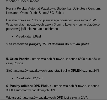
z ponad 16tyś punktów:
Poczta Polska, Automat Paczkowy, Biedronka, Delikatesy Centrum,
Lewiatan, Orlen, Ruch, Sklep ABC, Żabka.
Paczka czeka aż 7 dni od pierwszego powiadomienia e-mail/SMS.
W automatach pocztowych czeka 3 dni, a kolejne 4 dni w placówce
pocztowej jeśli nie zostanie odebrana.
Przedpłata: 9,99zł
*Dla zamówień powyżej 150 zł dostawa do punktu gratis!
5. Orlen Paczka -
umożliwia odbiór towaru z ponad 6500 punktów w
całej Polsce.
Sieć automatów paczkowych oraz stacji paliw
ORLEN
czynna 24/7.
Przedpłata: 12,49zł
6.
Punkty odbioru DPD Pickup -
umożliwia odbiór towaru z ponad
30000 automatów paczkowych DPD.
Większość automatów paczkowych
DPD
jest czynna 24/7.
Przedpłata: 14,99zł