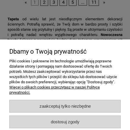
«
1
2
3
4
5
...
11
»
Tapeta
od wielu lat jest nieodłącznym elementem dekoracji
ściennych. Potrafią sprawić, że Twój dom w bardzo prosty i szybki
sposób stanie się przytulny i piękny. Są proste w utrzymaniu czystości
i potrafią nadać wnętrzu wyjątkowego charakteru.
Nowoczesna
tapeta ścienna
z pewnością będzie dużo tańszym rozwiązaniem niż
kupno farb strukturalnych lub kafelek.
Dbamy o Twoją prywatność
Chcesz szybko odnowić swój salon, sypialnię, kuchnię, łazienkę? U
nas znajdziesz produkt w bardzo korzystnej cenie spełniający Twoje
Pliki cookies i pokrewne im technologie umożliwiają poprawne
oczekiwania.
działanie strony i pomagają nam dostosować ofertę do Twoich
potrzeb. Możesz zaakceptować wykorzystanie przez nas
wszystkich tych plików i przejść do sklepu lub dostosować użycie
Pomoc
plików do swoich preferencji, wybierając opcję "Dostosuj zgody".
Więcej o plikach cookies przeczytasz w naszej Polityce
prywatności.
Zakupy
zaakceptuj tylko niezbędne
Informacje
dostosuj zgody
F.P.H.U. Tap-Pol Patryk Majewski
| ul. Budowlana 1, 87-200