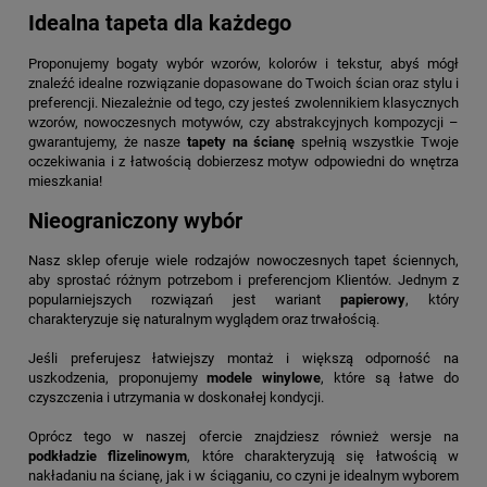
Idealna tapeta dla każdego
Proponujemy bogaty wybór wzorów, kolorów i tekstur, abyś mógł
znaleźć idealne rozwiązanie dopasowane do Twoich ścian oraz stylu i
preferencji. Niezależnie od tego, czy jesteś zwolennikiem klasycznych
wzorów, nowoczesnych motywów, czy abstrakcyjnych kompozycji –
gwarantujemy, że nasze
tapety na ścianę
spełnią wszystkie Twoje
oczekiwania i z łatwością dobierzesz motyw odpowiedni do wnętrza
mieszkania!
Nieograniczony wybór
Nasz sklep oferuje wiele rodzajów nowoczesnych tapet ściennych,
aby sprostać różnym potrzebom i preferencjom Klientów. Jednym z
popularniejszych rozwiązań jest wariant
papierowy
, który
charakteryzuje się naturalnym wyglądem oraz trwałością.
Jeśli preferujesz łatwiejszy montaż i większą odporność na
uszkodzenia, proponujemy
modele winylowe
, które są łatwe do
czyszczenia i utrzymania w doskonałej kondycji.
Oprócz tego w naszej ofercie znajdziesz również wersje na
podkładzie flizelinowym
, które charakteryzują się łatwością w
nakładaniu na ścianę, jak i w ściąganiu, co czyni je idealnym wyborem