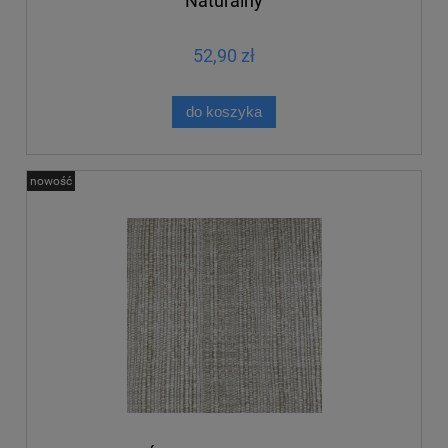
Naturalny
52,90 zł
do koszyka
nowość