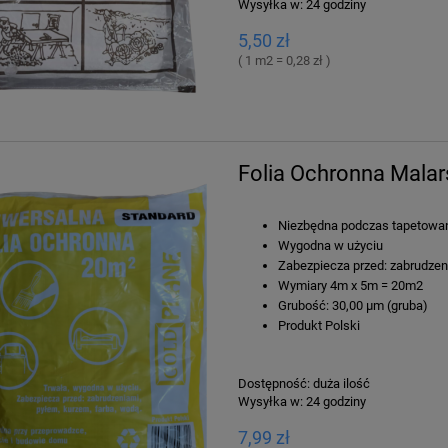
Wysyłka w:
24 godziny
5,50 zł
( 1 m2 = 0,28 zł )
ienna Kwiaty Liście Fale
z Beż 1614-62 Fliz
Klej Do Tapet ARTiCO VLIES 2
Folia Ochronna Mala
3-4 Rolek
45,00 zł
21,00 zł
Niezbędna podczas tapetowan
48,00 zł
a regularna:
Wygodna w użyciu
48,00 zł
niższa cena:
do koszyka
Zabezpiecza przed: zabrudzeni
Wymiary 4m x 5m = 20m2
do koszyka
Grubość: 30,00 µm (gruba)
Produkt Polski
Dostępność:
duża ilość
Wysyłka w:
24 godziny
7,99 zł