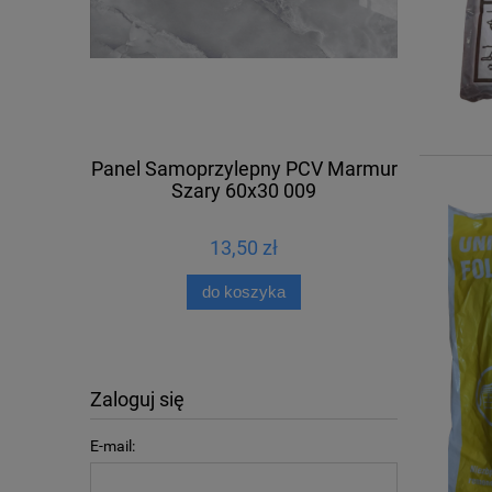
Tapeta Śc
Brą
 Tkaniny
Panel Samoprzylepny PCV Marmur
wa
Szary 60x30 009
13,50 zł
Cen
Naj
do koszyka
Zaloguj się
E-mail: