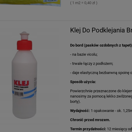
( 1 m2 = 0,40 zł )
Klej Do Podklejania
Do bord (pasków ozdobnych z tapet) 
- na bazie vicolu;
- trwale łączy z podłożem;
- daje elastyczną bezbarwną spoinę o
Sposób użycia:
Powierzchnie przeznaczone do klejen
nanosimy za pomocą lekko zwilżonego
borty).
Wydajność:
1 opakowanie - ok. 1,25
Chronić przed mrozem.
Termin przydatności:
12 miesięcy od 