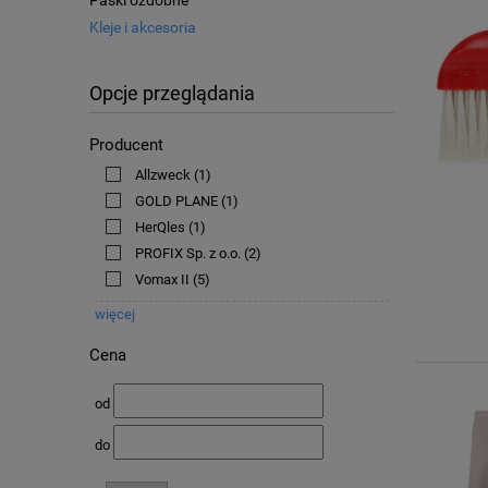
Paski ozdobne
Kleje i akcesoria
Opcje przeglądania
Producent
Allzweck
(1)
GOLD PLANE
(1)
HerQles
(1)
PROFIX Sp. z o.o.
(2)
Vomax II
(5)
więcej
Cena
od
do