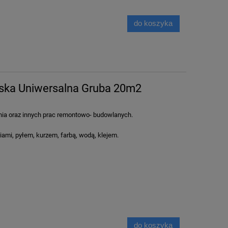
do koszyka
00g
Panel Samoprzylepny PCV Marmur
Tapeta Ścienna
rska Uniwersalna Gruba 20m2
Szary Złoty 60x30
Imitująca 
13,50 zł
52,9
ia oraz innych prac remontowo- budowlanych.
do koszyka
do ko
ami, pyłem, kurzem, farbą, wodą, klejem.
do koszyka