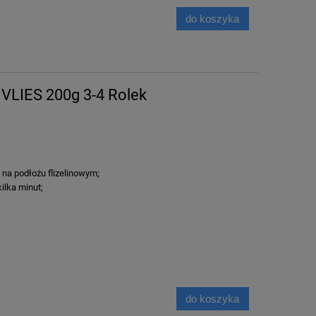
do koszyka
 VLIES 200g 3-4 Rolek
na podłożu flizelinowym;
ilka minut;
do koszyka